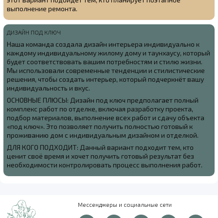
выполнение ремонта.
ДИЗАЙН ПОД КЛЮЧ
Наша команда создала
дизайн интерьера индивидуально к
каждому индивидуальному жилому дому и таунхаусу, который
будет соответствовать вашим потребностям и стилю жизни.
Мы использовали современные тенденции и стилистические
решения, чтобы создать интерьер, который подчеркнёт вашу
индивидуальность и вкус.
ОСНОВНЫЕ ПЛЮСЫ: Дизайн под ключ предполагает полный
комплекс работ по отделке, включая разработку проекта,
подбор материалов, выполнение всех работ и сдачу объекта
«под ключ». Это позволяет получить полностью готовый к
проживанию дом с индивидуальным дизайном и отделкой.
ДЛЯ КОГО ПОДХОДИТ: Данный вариант подходит тем, кто
ценит своё время и хочет получить готовый результат без
необходимости контролировать процесс выполнения работ.
Мессенджеры и социальные сети