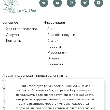
Основное
Информация
Ход строительства
Акции
Документы
Способы покупки
Контакты
Статьи
Новости
Мероприятия
Отзывы
Вакансии
Любая информация, представленная на
данном сайте, носит исключительно
информационный характер и ни при каких
Сайт использует файлы cookie, необходимые для
условиях не является публичной офертой,
корректной работы сайта, и сервисы Яндекс-метрики,
определяемой положениями статьи 437 ГК РФ
используемые для анализа статистики посещаемости,
которые не содержат сведений, на основании которых
Политика обработки персональных данных
можно идентифицировать личность пользователя.
Продолжение пользования сайтом является согласием
Политика конфиденциальности