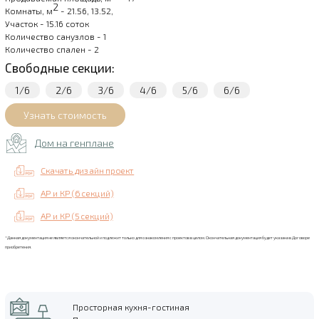
2
Комнаты, м
- 21.56, 13.52,
Участок - 15.16 соток
Количество санузлов - 1
Количество спален - 2
Свободные секции:
1/6
2/6
3/6
4/6
5/6
6/6
Дом на генплане
Скачать дизайн проект
АР и КР (6 секций)
АР и КР (5 секций)
*Данная документация не является окончательной и подлежит только для ознакомления с проектов в целом. Окончательная документация будет указана в Договоре
приобретения.
Просторная кухня-гостиная