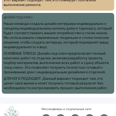
выполнение ремонта.
ДИЗАЙН ПОД КЛЮЧ
Наша команда создала
дизайн интерьера индивидуально к
каждому индивидуальному жилому дому и таунхаусу, который
будет соответствовать вашим потребностям и стилю жизни.
Мы использовали современные тенденции и стилистические
решения, чтобы создать интерьер, который подчеркнёт вашу
индивидуальность и вкус.
ОСНОВНЫЕ ПЛЮСЫ: Дизайн под ключ предполагает полный
комплекс работ по отделке, включая разработку проекта,
подбор материалов, выполнение всех работ и сдачу объекта
«под ключ». Это позволяет получить полностью готовый к
проживанию дом с индивидуальным дизайном и отделкой.
ДЛЯ КОГО ПОДХОДИТ: Данный вариант подходит тем, кто
ценит своё время и хочет получить готовый результат без
необходимости контролировать процесс выполнения работ.
Мессенджеры и социальные сети