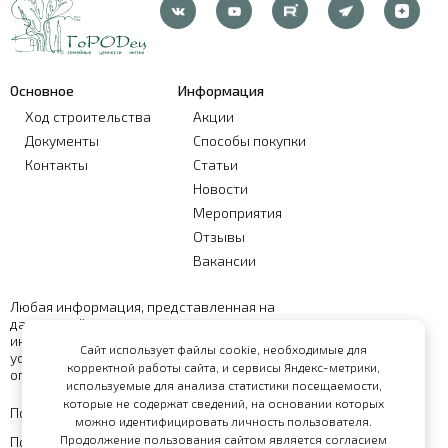
Основное
Информация
Ход строительства
Акции
Документы
Способы покупки
Контакты
Статьи
Новости
Мероприятия
Отзывы
Вакансии
Любая информация, представленная на
данном сайте, носит исключительно
информационный характер и ни при каких
Сайт использует файлы cookie, необходимые для
условиях не является публичной офертой,
корректной работы сайта, и сервисы Яндекс-метрики,
определяемой положениями статьи 437 ГК РФ
используемые для анализа статистики посещаемости,
которые не содержат сведений, на основании которых
Политика обработки персональных данных
можно идентифицировать личность пользователя.
Продолжение пользования сайтом является согласием
Политика конфиденциальности