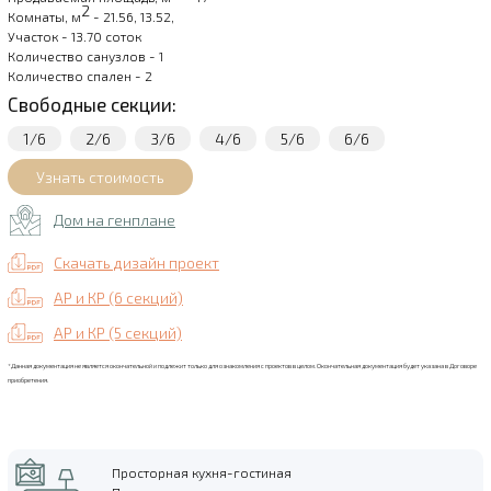
2
Комнаты, м
- 21.56, 13.52,
Участок - 13.70 соток
Количество санузлов - 1
Количество спален - 2
Свободные секции:
1/6
2/6
3/6
4/6
5/6
6/6
Дом на генплане
Скачать дизайн проект
АР и КР (6 секций)
АР и КР (5 секций)
*Данная документация не является окончательной и подлежит только для ознакомления с проектов в целом. Окончательная документация будет указана в Договоре
приобретения.
Просторная кухня-гостиная