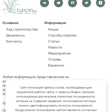
Основное
Информация
Ход строительства
Акции
Документы
Способы покупки
Контакты
Статьи
Новости
Мероприятия
Отзывы
Вакансии
Любая информация, представленная на
данном сайте, носит исключительно
информационный характер и ни при каких
Сайт использует файлы cookie, необходимые для
условиях не является публичной офертой,
корректной работы сайта, и сервисы Яндекс-метрики,
определяемой положениями статьи 437 ГК РФ
используемые для анализа статистики посещаемости,
которые не содержат сведений, на основании которых
Политика обработки персональных данных
можно идентифицировать личность пользователя.
Продолжение пользования сайтом является согласием
Политика конфиденциальности