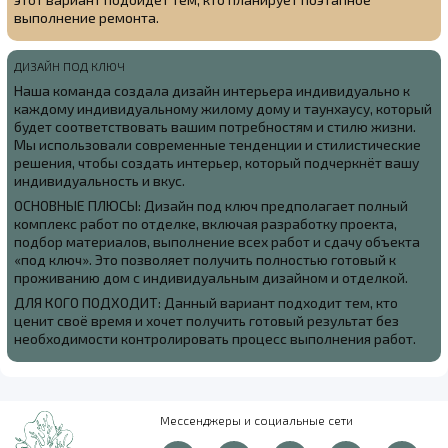
выполнение ремонта.
ДИЗАЙН ПОД КЛЮЧ
Наша команда создала
дизайн интерьера индивидуально к
каждому индивидуальному жилому дому и таунхаусу, который
будет соответствовать вашим потребностям и стилю жизни.
Мы использовали современные тенденции и стилистические
решения, чтобы создать интерьер, который подчеркнёт вашу
индивидуальность и вкус.
ОСНОВНЫЕ ПЛЮСЫ: Дизайн под ключ предполагает полный
комплекс работ по отделке, включая разработку проекта,
подбор материалов, выполнение всех работ и сдачу объекта
«под ключ». Это позволяет получить полностью готовый к
проживанию дом с индивидуальным дизайном и отделкой.
ДЛЯ КОГО ПОДХОДИТ: Данный вариант подходит тем, кто
ценит своё время и хочет получить готовый результат без
необходимости контролировать процесс выполнения работ.
Мессенджеры и социальные сети