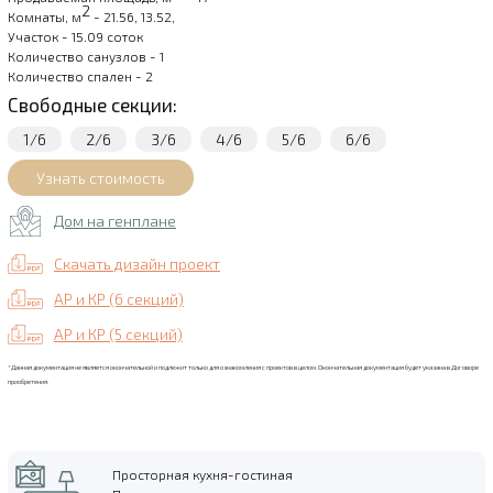
2
Комнаты, м
- 21.56, 13.52,
Участок - 15.09 соток
Количество санузлов - 1
Количество спален - 2
Свободные секции:
1/6
2/6
3/6
4/6
5/6
6/6
Дом на генплане
Скачать дизайн проект
АР и КР (6 секций)
АР и КР (5 секций)
*Данная документация не является окончательной и подлежит только для ознакомления с проектов в целом. Окончательная документация будет указана в Договоре
приобретения.
Просторная кухня-гостиная