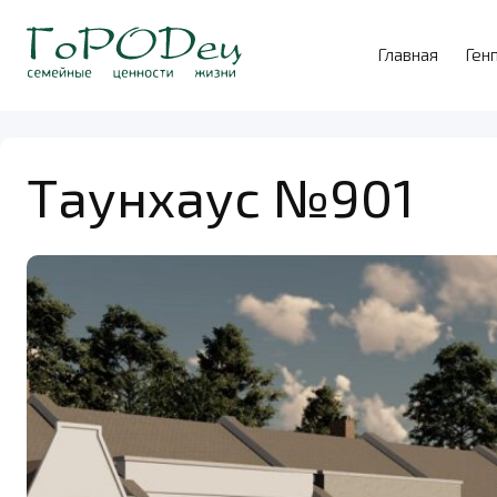
Главная
Ген
Таунхаус №901