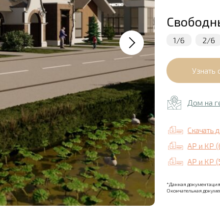
Свободн
1/6
2/6
Дом на г
Скачать 
АР и КР (
АР и КР (
*Данная документация 
Окончательная докумен