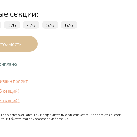
ые секции:
3/6
4/6
5/6
6/6
енплане
дизайн проект
6 секций)
5 секций)
не является окончательной и подлежит только для ознакомления с проектов в целом.
тация будет указана в Договоре приобретения.