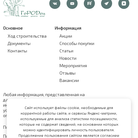
Основное
Информация
Ход строительства
Акции
Документы
Способы покупки
Контакты
Статьи
Новости
Мероприятия
Отзывы
Вакансии
Любая информация, представленная на
данном сайте, носит исключительно
информационный характер и ни при каких
Сайт использует файлы cookie, необходимые для
условиях не является публичной офертой,
корректной работы сайта, и сервисы Яндекс-метрики,
определяемой положениями статьи 437 ГК РФ
используемые для анализа статистики посещаемости,
которые не содержат сведений, на основании которых
Политика обработки персональных данных
можно идентифицировать личность пользователя.
Продолжение пользования сайтом является согласием
Политика конфиденциальности