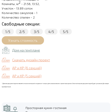
2
Комнаты, м
- 21.56, 13.52,
Участок - 13.89 соток
Количество санузлов - 1
Количество спален - 2
Свободные секции:
1/5
2/5
3/5
4/5
5/5
Дом на генплане
Скачать дизайн проект
АР и КР (6 секций)
АР и КР (5 секций)
*Данная документация не является окончательной и подлежит только для ознакомления с проектов в целом. Окончательная документация будет указана в Договоре
приобретения.
Просторная кухня-гостиная