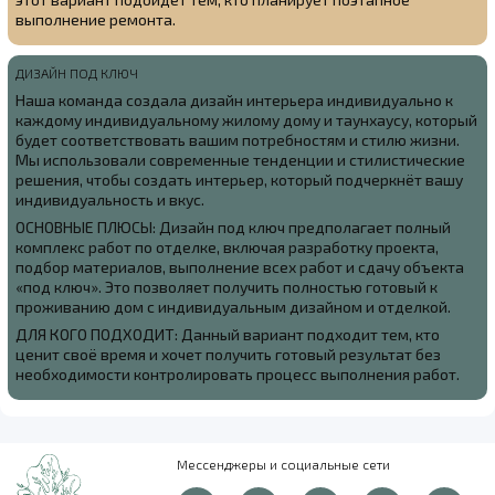
выполнение ремонта.
ДИЗАЙН ПОД КЛЮЧ
Наша команда создала
дизайн интерьера индивидуально к
каждому индивидуальному жилому дому и таунхаусу, который
будет соответствовать вашим потребностям и стилю жизни.
Мы использовали современные тенденции и стилистические
решения, чтобы создать интерьер, который подчеркнёт вашу
индивидуальность и вкус.
ОСНОВНЫЕ ПЛЮСЫ: Дизайн под ключ предполагает полный
комплекс работ по отделке, включая разработку проекта,
подбор материалов, выполнение всех работ и сдачу объекта
«под ключ». Это позволяет получить полностью готовый к
проживанию дом с индивидуальным дизайном и отделкой.
ДЛЯ КОГО ПОДХОДИТ: Данный вариант подходит тем, кто
ценит своё время и хочет получить готовый результат без
необходимости контролировать процесс выполнения работ.
Мессенджеры и социальные сети